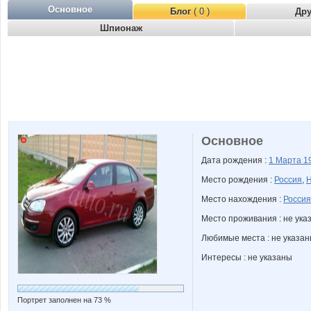
Основное
Блог
( 0 )
Др
Шпионаж
Основное
Дата рождения :
1 Марта
1
Место рождения :
Россия
,
Н
Место нахождения :
Россия
Место проживания : не ука
Любимые места : не указа
Интересы : не указаны
Портрет заполнен на 73 %