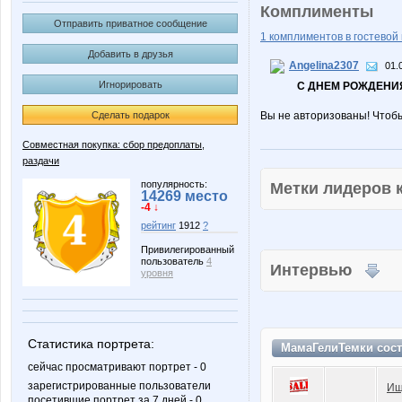
Комплименты
Отправить приватное сообщение
1 комплиментов в гостевой 
Добавить в друзья
Angelina2307
01.
Игнорировать
С ДНЕМ РОЖДЕНИЯ
Сделать подарок
Вы не авторизованы! Чтоб
Совместная покупка: сбор предоплаты,
раздачи
популярность:
Метки лидеров
14269 место
-4 ↓
рейтинг
1912
?
Привилегированный
пользователь
4
Интервью
уровня
Статистика портрета:
МамаГелиТемки сос
сейчас просматривают портрет - 0
зарегистрированные пользователи
Ищ
посетившие портрет за 7 дней - 0